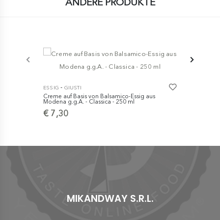
ANDERE PRODUKTE
-
-
ESSIG
GIUSTI
ESSIG
GIUS
Creme auf Basis von Balsamico-Essig aus
Traditionel
Modena g.g.A. - Classica - 250 ml
DOP – Extra
€ 7,30
€ 129,0
MIKANDWAY S.R.L.