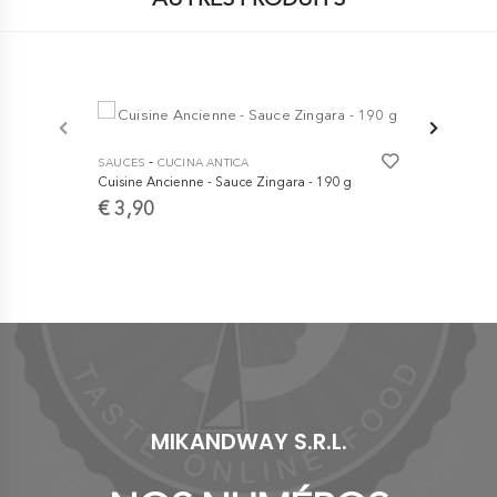
-
-
SAUCES
CUCINA ANTICA
SAUCES
CU
Cuisine Ancienne - Sauce Zingara - 190 g
sauce du pê
€ 3,90
€ 5,90
MIKANDWAY S.R.L.