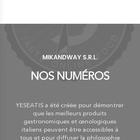
''Vinaigre 
Médaille d'A
ProfumatoC
€ 10,00
MIKANDWAY S.R.L.
NOS NUMÉROS
YESEATIS a été créée pour démontrer
que les meilleurs produits
gastronomiques et œnologiques
italiens peuvent être accessibles à
tous et pour diffuser la philosophie