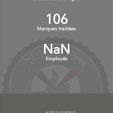
110
+
Marques traitées
NaN
+
Employés
+390362580932