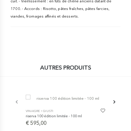
cuit. - Vieillissement : en fûts de chêne anciens datant de
1700. - Accords : Risotto, pâtes fraîches, pâtes farcies,
viandes, fromages affinés et desserts.
AUTRES PRODUITS
-
VINAIGRE
GIUSTI
riserva 100 édition limitée - 100 ml
€ 595,00
-
VINAIGRE
G