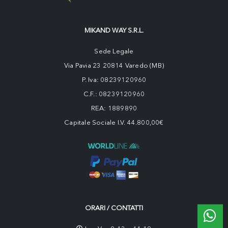
MIKAND WAY S.R.L.
Sede Legale
Via Pavia 23 20814 Varedo (MB)
P. Iva: 08239120960
C.F.: 08239120960
REA: 1889890
Capitale Sociale I.V. 44.800,00€
ORARI / CONTATTI