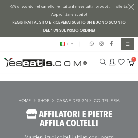
-5% di sconto nel carrello. Per tutto il mese tutti i prodotti in offerta.
Approfittane subito!
REGISTRATI AL SITO E RICEVERAI SUBITO UN BUONO SCONTO
DEL 10% SUL PRIMO ORDINE!
IT
1
bark crib presepe in acciaio inox
18/10, dorato
1X
€ 160,00
HOME
SHOP
CASA E DESIGN
COLTELLERIA
€ 160,00
AFFILATORI E PIETRE
AFFILA COLTELLI
Mantieni i tuoi coltelli affilati con i nostri