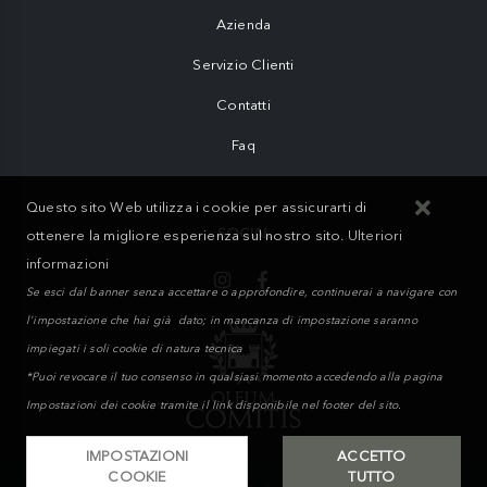
Azienda
Servizio Clienti
Contatti
Faq
Questo sito Web utilizza i cookie per assicurarti di
SOCIAL
ottenere la migliore esperienza sul nostro sito.
Ulteriori
informazioni
Se esci dal banner senza accettare o approfondire, continuerai a navigare con
l'impostazione che hai già dato; in mancanza di impostazione saranno
impiegati i soli cookie di natura tecnica
*Puoi revocare il tuo consenso in qualsiasi momento accedendo alla pagina
Impostazioni dei cookie tramite il link disponibile nel footer del sito.
IMPOSTAZIONI
ACCETTO
COOKIE
TUTTO