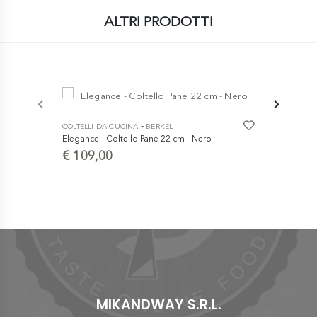
ALTRI PRODOTTI
-
COLTELLI DA CUCINA
BERKEL
Elegance - Coltello Pane 22 cm - Nero
€ 109,00
COLTELLI DA
Linea 1896 
in Acciaio 
Polipropile
€ 11,90
MIKANDWAY S.R.L.