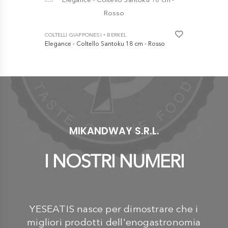
COLTELLI GI
Hexagon - 
-
COLTELLI GIAPPONESI
BERKEL
€ 76,90
Elegance - Coltello Santoku 18 cm - Rosso
€ 119,00
MIKANDWAY S.R.L.
I NOSTRI NUMERI
YESEATIS nasce per dimostrare che i
migliori prodotti dell'enogastronomia