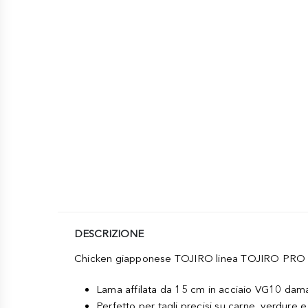
DESCRIZIONE
Chicken giapponese TOJIRO linea TOJIRO PRO W
Lama affilata da 15 cm in acciaio VG10 dam
Perfetto per tagli precisi su carne, verdure 