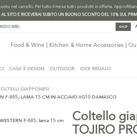
onto nel carrello. Per tutto il mese tutti i prodotti in offerta. Approfitta
I AL SITO E RICEVERAI SUBITO UN BUONO SCONTO DEL 10% SUL PRI
AREDO (MB)
SHOP
Food & Wine | Kitchen & Home Accessories | O
CI
CASA E DESIGN
OUTDOOR
IDEE REGALO
COLTELLI GIAPPONESI
 F-885, LAMA 15 CM IN ACCIAIO VG10 DAMASCO
Coltello gi
TOJIRO PR