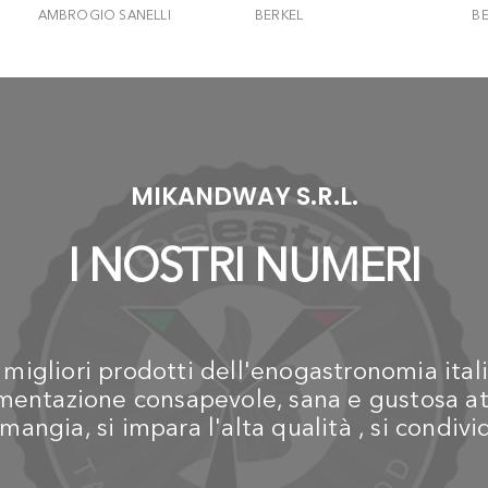
AMBROGIO SANELLI
BERKEL
B
Hexagon - Yanagiba cm
Elegance - Coltello
El
21
Santoku 18 cm - Nero
Sa
€ 65,90
€ 119,00
€
MIKANDWAY S.R.L.
I NOSTRI NUMERI
igliori prodotti dell'enogastronomia itali
alimentazione consapevole, sana e gustosa at
mangia, si impara l'alta qualità , si condiv