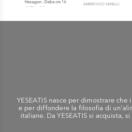
Hexagon - Deba cm 16
AMBROGIO SANELLI
€ 71,90
Hexagon - Nakiri cm 18
€ 78,90
YESEATIS nasce per dimostrare che i m
e per diffondere la filosofia di un'
italiane. Da YESEATIS si acquista, si 