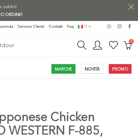
ne subito!
MO ORDINE!
Azienda
Servizio Clienti
Contatti
Faq
IT
0
utdoor
MARCHE
NOVITÀ
PROMO
apponese Chicken
O WESTERN F-885,