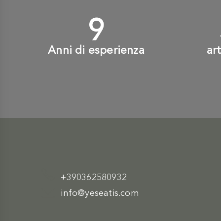
10
+
Anni di esperienza
ar
+390362580932
info@yeseatis.com