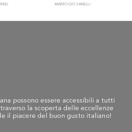
ERKEL
AMBROGIO SANELLI
AMBROGIO
egance - Coltello
Hexagon - Yanagiba cm
Hexagon -
ntoku 18 cm - Rosso
30
24
 119,00
€ 90,90
€ 71,9
ana possono essere accessibili a tutti
traverso la scoperta delle eccellenze
ide il piacere del buon gusto italiano!