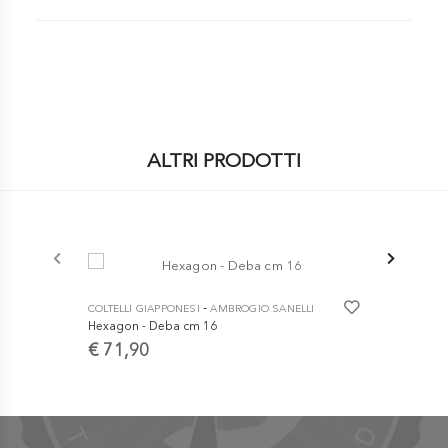
ALTRI PRODOTTI
-
COLTELLI GIAPPONESI
AMBROGIO SANELLI
Hexagon - Deba cm 16
COLTELLI GI
€ 71,90
Elegance - 
€ 119,0