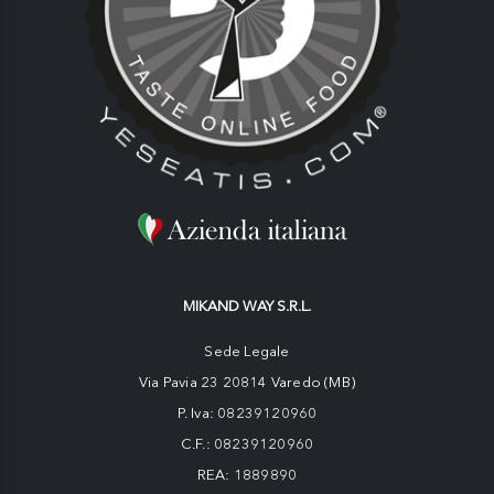
MIKAND WAY S.R.L.
Sede Legale
Via Pavia 23 20814 Varedo (MB)
P. Iva: 08239120960
C.F.: 08239120960
REA: 1889890