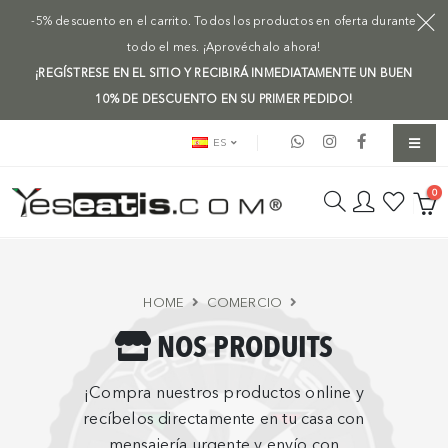
-5% descuento en el carrito. Todos los productos en oferta durante
todo el mes. ¡Aprovéchalo ahora!
¡REGÍSTRESE EN EL SITIO Y RECIBIRÁ INMEDIATAMENTE UN BUEN
10% DE DESCUENTO EN SU PRIMER PEDIDO!
ES
0
HOME
COMERCIO
NOS PRODUITS
¡Compra nuestros productos online y
recíbelos directamente en tu casa con
mensajería urgente y envío con