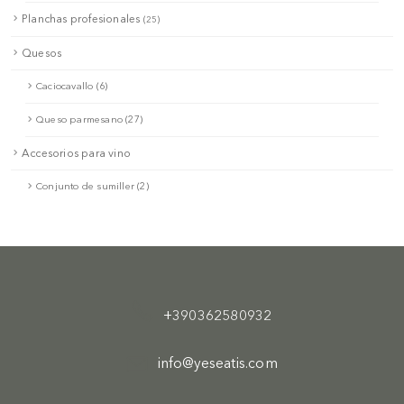
Planchas profesionales
(25)
Quesos
Caciocavallo (6)
Queso parmesano (27)
Accesorios para vino
Conjunto de sumiller (2)
+390362580932
info@yeseatis.com