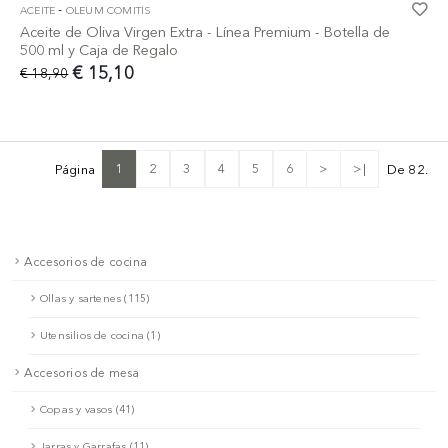
-
ACEITE
OLEUM COMITIS
Aceite de Oliva Virgen Extra - Línea Premium - Botella de
500 ml y Caja de Regalo
€ 15,10
€ 18,90
1
2
3
4
5
6
>
>|
Página
De 82.
Accesorios de cocina
Ollas y sartenes (115)
Utensilios de cocina (1)
Accesorios de mesa
Copas y vasos (41)
Jarras y Garrafas (11)