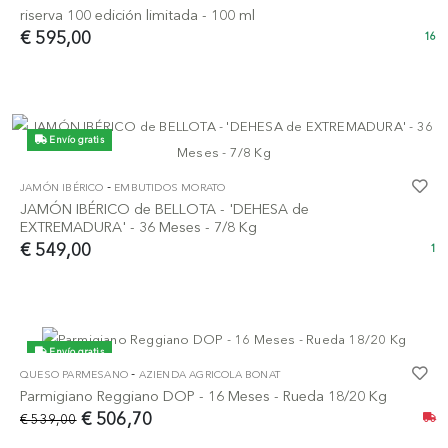
riserva 100 edición limitada - 100 ml
€ 595,00
16
Envío gratis
-
JAMÓN IBÉRICO
EMBUTIDOS MORATO
JAMÓN IBÉRICO de BELLOTA - 'DEHESA de
EXTREMADURA' - 36 Meses - 7/8 Kg
€ 549,00
1
Envío gratis
-
QUESO PARMESANO
AZIENDA AGRICOLA BONAT
-6%
Parmigiano Reggiano DOP - 16 Meses - Rueda 18/20 Kg
€ 506,70
€ 539,00