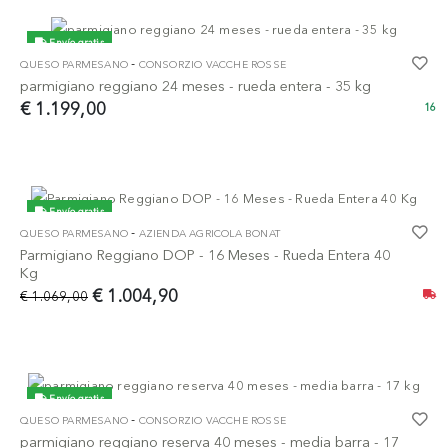
Envío gratis
-
QUESO PARMESANO
CONSORZIO VACCHE ROSSE
parmigiano reggiano 24 meses - rueda entera - 35 kg
€ 1.199,00
16
Envío gratis
-
QUESO PARMESANO
AZIENDA AGRICOLA BONAT
-6%
Parmigiano Reggiano DOP - 16 Meses - Rueda Entera 40
Kg
€ 1.004,90
€ 1.069,00
Envío gratis
-
QUESO PARMESANO
CONSORZIO VACCHE ROSSE
parmigiano reggiano reserva 40 meses - media barra - 17