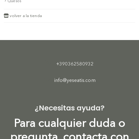
Quesos
volver a la tienda
+390362580932
info@yeseatis.com
¿Necesitas ayuda?
Para cualquier duda o
pregunta, contacta con