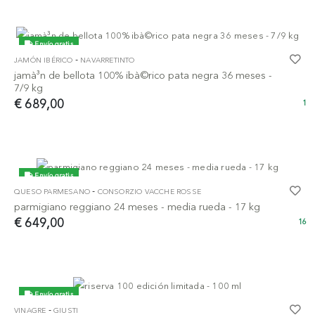
Envío gratis
-
JAMÓN IBÉRICO
NAVARRETINTO
jamà³n de bellota 100% ibà©rico pata negra 36 meses -
7/9 kg
€ 689,00
1
Envío gratis
-
QUESO PARMESANO
CONSORZIO VACCHE ROSSE
parmigiano reggiano 24 meses - media rueda - 17 kg
€ 649,00
16
Envío gratis
-
VINAGRE
GIUSTI