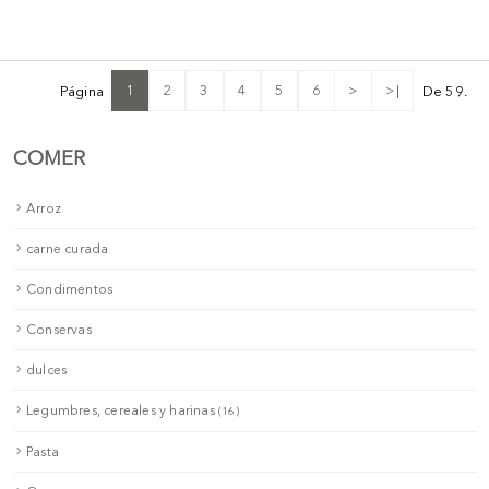
1
2
3
4
5
6
>
>|
Página
De 59.
COMER
Arroz
carne curada
Condimentos
Conservas
dulces
Legumbres, cereales y harinas
(16)
Pasta