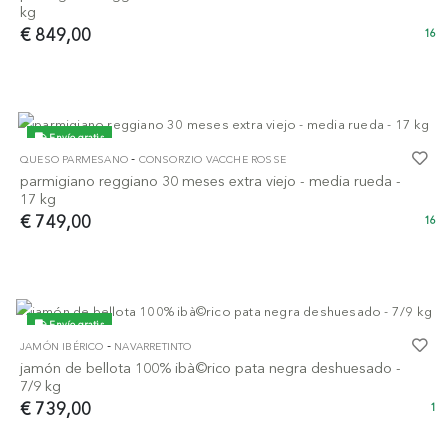
kg
€ 849,00
16
Envío gratis
-
QUESO PARMESANO
CONSORZIO VACCHE ROSSE
parmigiano reggiano 30 meses extra viejo - media rueda -
17 kg
€ 749,00
16
Envío gratis
-
JAMÓN IBÉRICO
NAVARRETINTO
jamón de bellota 100% ibà©rico pata negra deshuesado -
7/9 kg
€ 739,00
1