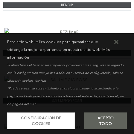
RENOIR
Este sitio web utiliza cookies para garantizar que
obtenga la mejor experiencia en nuestro sitio web.
Más
REZUMAR
información
Si abandonas el banner sin aceptar ni profundizar más, seguirás navegando
con la configuración que ya has dado; en ausencia de configuración, solo se
utilizarán cookies técnicas
*Puede revocar su consentimiento en cualquier momento accediendo a la
página de Configuración de cookies a través del enlace disponible en el pie
SALUMIFICIO ROSSI
de página del sitio.
CONFIGURACIÓN DE
ACEPTO
COOKIES
TODO