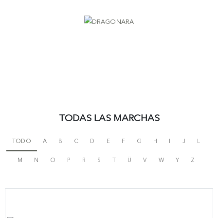
TODAS LAS MARCHAS
TODO
A
B
C
D
E
F
G
H
I
J
L
M
N
O
P
R
S
T
Ü
V
W
Y
Z