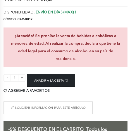
*ENVÍO GRATIS SI LLEGAS
€ 99,00
DISPONIBILIDAD:
ENVÍO EN DÍAS (MÁX) 1
CÓDIGO:
CAM-0012
¡Atención! Se prohíbe la venta de bebidas alcohólicas a
menores de edad. Al realizar la compra, declara que tiene la
edad legal para el consumo de alcohol en su país de
residencia.
AÑADIR A LA CESTA
AGREGAR A FAVORITOS
SOLICITAR INFORMACIÓN PARA ESTE ARTÍCULO
-5%
DESCUENTO EN EL CARRITO.
Todos los