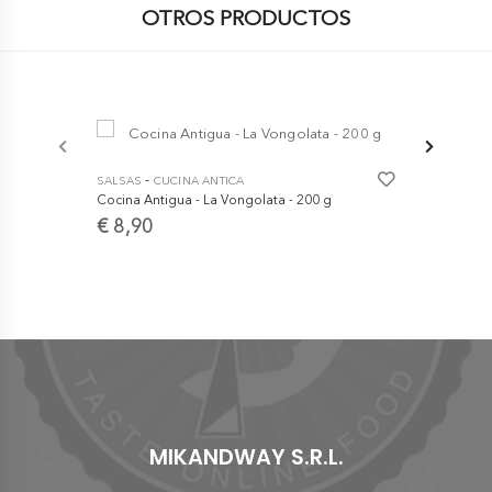
OTROS PRODUCTOS
-5%
-
SALSAS
CUCINA ANTICA
Cocina Antigua - La Vongolata - 200 g
-
SALSAS
PO
€ 8,90
Portofino -
Genovesa DO
€
€ 14,90
MIKANDWAY S.R.L.