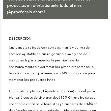
productos en oferta durante todo el mes.
¡Aprovéchalo ahora!
DESCRIPCIÓN
Una canasta refinada con correas, manija y correa de
hombro ajustable en cuero genuino suave y cosido.El
mango en la parte superior le permite llevarlo
horizontalmente sin derramar los platos preparados.La
base forma un compartimento isotÃ©rmico grande para
mantener los productos frÃ­os.
Contenido: 6 placas (diÃ¡metro de 20 cm) en cerÃ¡mica
blanca, 6 copas de vino grandes (12.5 Cl), una bolsa que
contiene 6 cuchillos, 6 horquillas y6 cucharas de cafÃ© de
diseÃ±ador en acero inoxidable pulido, sal y pimienta en