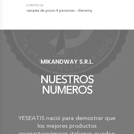
COMTESSE
COMTESSE
canasta de picnic 4 personas - cheverny
cesta de pic
€ 119,00
€ 189,0
MIKANDWAY S.R.L.
NUESTROS
NUMEROS
YESEATIS nació para demostrar que
los mejores productos
enogastronómicos italianos pueden