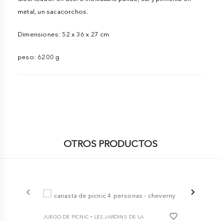
metal, un sacacorchos.
Dimensiones: 52 x 36 x 27 cm
peso: 6200 g
OTROS PRODUCTOS
-
JUEGO DE PICNIC
LES JARDINS DE LA
JUEGO DE PI