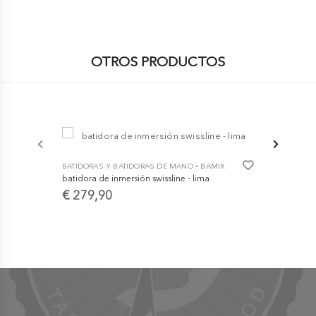
OTROS PRODUCTOS
-
BATIDORAS Y BATIDORAS DE MANO
BAMIX
BATIDORAS 
batidora de inmersión swissline - lima
batidora int
€ 279,90
€ 1.500