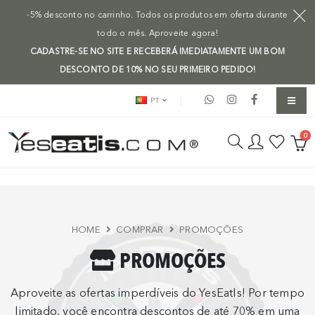
-5% desconto no carrinho. Todos os produtos em oferta durante
todo o mês. Aproveite agora!
CADASTRE-SE NO SITE E RECEBERÁ IMEDIATAMENTE UM BOM
DESCONTO DE 10% NO SEU PRIMEIRO PEDIDO!
PT
0
HOME
COMPRAR
PROMOÇÕES
PROMOÇÕES
Aproveite as ofertas imperdíveis do YesEatIs! Por tempo
limitado, você encontra descontos de até 70% em uma