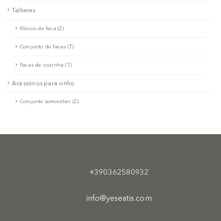
Talheres
Blocos de faca (2)
Conjunto de facas (7)
Facas de cozinha (1)
Acessórios para vinho
Conjunto sommelier (2)
+390362580932
info@yeseatis.com