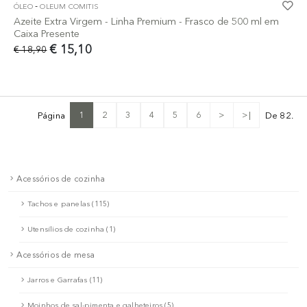
-
ÓLEO
OLEUM COMITIS
Azeite Extra Virgem - Linha Premium - Frasco de 500 ml em
Caixa Presente
€ 15,10
€ 18,90
1
2
3
4
5
6
>
>|
Página
De 82.
Acessórios de cozinha
Tachos e panelas (115)
Utensílios de cozinha (1)
Acessórios de mesa
Jarros e Garrafas (11)
Moinhos de sal-pimenta e galheteiros (5)