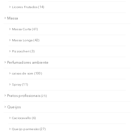
Licores Frutados (14)
Massa
Massa Curta (61)
Massa Longa (42)
Pizzoccheri (3)
Perfumadores ambiente
caixas de som (100)
Spray (11)
Pratos profissionais
(25)
Queijos
Caciocavallo (6)
Queijo parmesão (27)