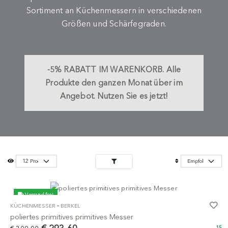
Sortiment an Küchenmessern in verschiedenen
Größen und Schärfegraden.
-5%
RABATT IM WARENKORB.
Alle
Produkte den ganzen Monat über im
Angebot. Nutzen Sie es jetzt!
Versand frei
-
KÜCHENMESSER
BERKEL
-5%
poliertes primitives primitives Messer
15