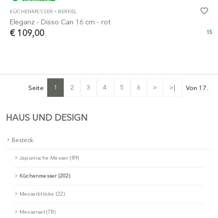
Versand frei
-
KÜCHENMESSER
BERKEL
Eleganz - Disso Can 16 cm - rot
€ 109,00
15
1
2
3
4
5
6
>
>|
Seite
Von 17.
HAUS UND DESIGN
Besteck
Japanische Messer (89)
Küchenmesser (202)
Messerblöcke (22)
Messerset (78)