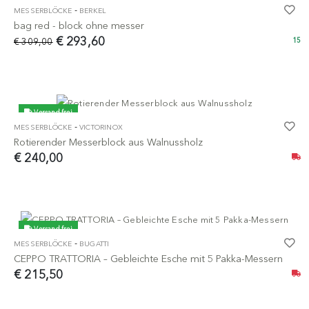
-
MESSERBLÖCKE
BERKEL
-5%
bag red - block ohne messer
€ 293,60
€ 309,00
15
Versand frei
-
MESSERBLÖCKE
VICTORINOX
Rotierender Messerblock aus Walnussholz
€ 240,00
Versand frei
-
MESSERBLÖCKE
BUGATTI
CEPPO TRATTORIA – Gebleichte Esche mit 5 Pakka-Messern
€ 215,50