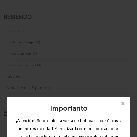
BEBIENDO
Cervezas
Cerveza negra (4)
Cerveza roja (2)
Cerveza rubia (13)
Licores
Vinos / Vinos Espumosos
Accesorios para vino
×
Importante
volver a la tienda
¡Atención! Se prohíbe la venta de bebidas alcohólicas a
menores de edad. Al realizar la compra, declara que
tiene la edad legal para el consumo de alcohol en su