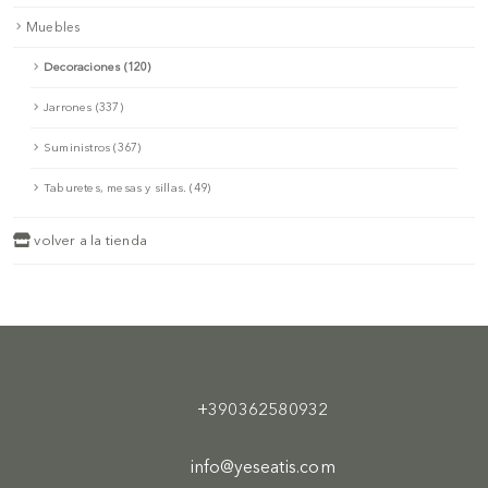
Muebles
Decoraciones (120)
Jarrones (337)
Suministros (367)
Taburetes, mesas y sillas. (49)
volver a la tienda
+390362580932
info@yeseatis.com