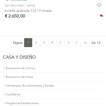
Envío gratis
-
DECORACIONES
VENINI
botella grabada 722.19 ciruela
€ 2.650,00
1
2
3
4
5
6
>
>|
Página
De 10.
CASA Y DISEÑO
Accesorios de cocina
Accesorios de mesa
Chimeneas, Biochimeneas y Estufas
Cuchillería
Fragancias habitaciones