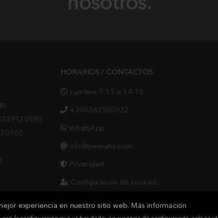
nosotros.
HORARIOS / CONTACTOS
Lun-Ven 9-13 e 14-18
B)
+390362580932
08239120960
WhatsApp
120960
info@yeseatis.com
€
Privacidad
Configuración de cookies
Accesibilidad
 mejor experiencia en nuestro sitio web.
Más información