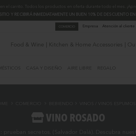
n el carrito. Todos los productos en oferta durante todo el mes. ¡Ap
 SITIO Y RECIBIRÁ INMEDIATAMENTE UN BUEN 10% DE DESCUENTO EN
Empresa
Atención al cliente
COMERCIO
Food & Wine | Kitchen & Home Accessories | O
ÉSTICOS
CASA Y DISEÑO
AIRE LIBRE
REGALO
OME
COMERCIO
BEBIENDO
VINOS / VINOS ESPUMO
VINO ROSADO
prueban secretos. (Salvador Dalá). Descubra nuestr