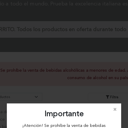
ío a todo el mundo. Prueba la excelencia italiana e
RITO.
Todos los productos en oferta durante todo 
 Se prohíbe la venta de bebidas alcohólicas a menores de edad. Al
consumo de alcohol en su país
Filtra
×
Importante
¡Atención! Se prohíbe la venta de bebidas