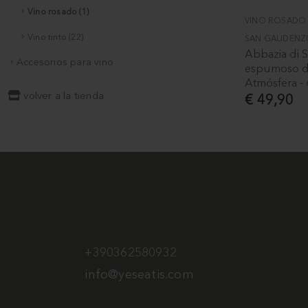
Vino rosado (1)
VINO ROSADO
Vino tinto (22)
SAN GAUDENZ
Abbazia di 
Accesorios para vino
espumoso d
Atmósfera - 
volver a la tienda
€ 49,90
+390362580932
info@yeseatis.com