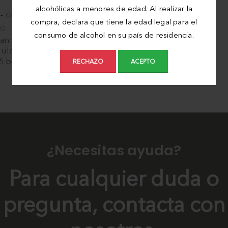
alcohólicas a menores de edad. Al realizar la
-
CASA VINICOLA ABBAZIA DI
compra, declara que tiene la edad legal para el
IO
consumo de alcohol en su país de residencia.
San Gaudenzio - Vino
ulce Moscato Rosè -
6 botellas de 0,75 l
RECHAZO
ACEPTO
24/48h
¿Necesitas ayuda?
Para cualquier duda o
pregunta, contacta con