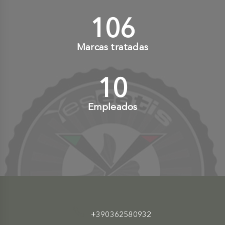
110
+
Marcas tratadas
10
+
Empleados
+390362580932