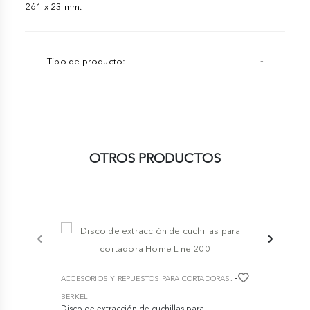
261 x 23 mm.
Tipo de producto:
-
OTROS PRODUCTOS
-5%
-
ACCESORIOS Y REPUESTOS PARA CORTADORAS.
ACCESORIOS
BERKEL
BERKEL
Disco de extracción de cuchillas para
Kit Cuchill