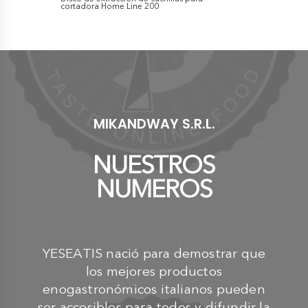
cortadora Home Line 200
250
€ 71,30
€ 169,00
MIKANDWAY S.R.L.
NUESTROS
NUMEROS
YESEATIS nació para demostrar que
los mejores productos
enogastronómicos italianos pueden
ser accesibles para todos y difundir la