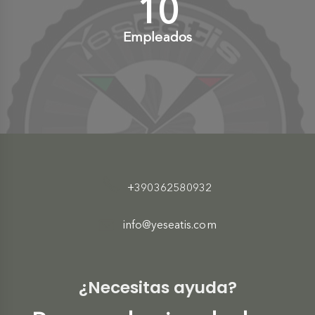
10
+
Empleados
+390362580932
info@yeseatis.com
¿Necesitas ayuda?