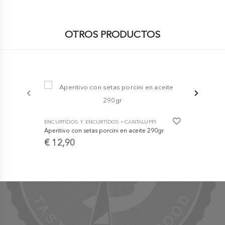
OTROS PRODUCTOS
-
ENCURTIDOS Y ENCURTIDOS
CANTALUPPI
ENCURTIDOS
Aperitivo con setas porcini en aceite 290gr
D'ITALIA
€ 12,90
Setas Porcin
Tarro 1,6 Kg
€ 99,90