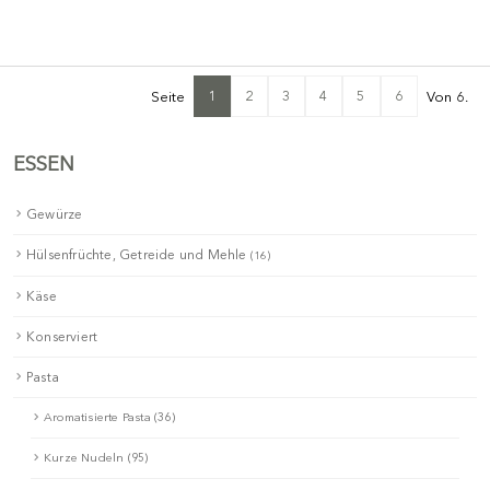
1
2
3
4
5
6
Seite
Von 6.
ESSEN
Gewürze
Hülsenfrüchte, Getreide und Mehle
(16)
Käse
Konserviert
Pasta
Aromatisierte Pasta (36)
Kurze Nudeln (95)