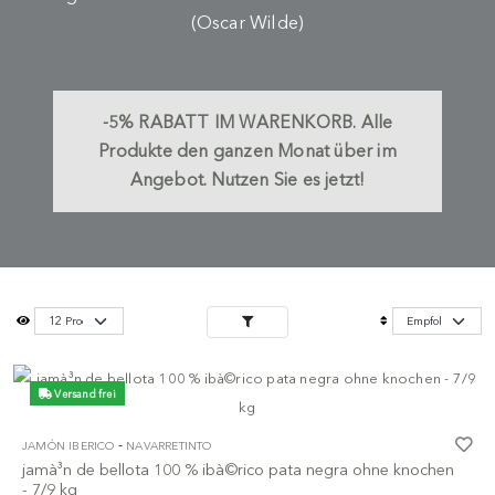
(Oscar Wilde)
-5%
RABATT IM WARENKORB.
Alle
Produkte den ganzen Monat über im
Angebot. Nutzen Sie es jetzt!
Versand frei
-
JAMÓN IBERICO
NAVARRETINTO
jamà³n de bellota 100 % ibà©rico pata negra ohne knochen
- 7/9 kg