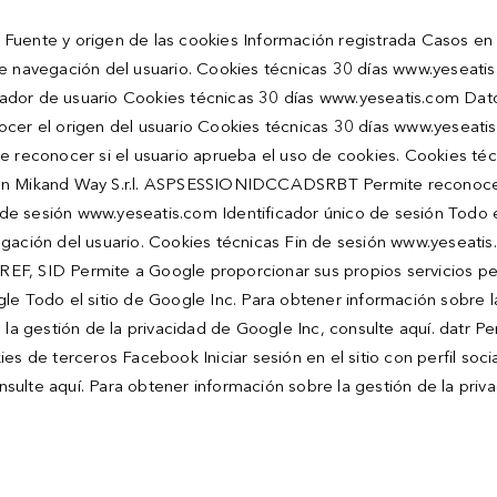
Fuente y origen de las cookies Información registrada Casos en 
de navegación del usuario. Cookies técnicas 30 días www.yeseati
ficador de usuario Cookies técnicas 30 días www.yeseatis.com Dato
ocer el origen del usuario Cookies técnicas 30 días www.yeseati
e reconocer si el usuario aprueba el uso de cookies. Cookies téc
ción Mikand Way S.r.l. ASPSESSIONIDCCADSRBT Permite reconoce
 de sesión www.yeseatis.com Identificador único de sesión Todo el
gación del usuario. Cookies técnicas Fin de sesión www.yeseatis
 PREF, SID Permite a Google proporcionar sus propios servicios 
gle Todo el sitio de Google Inc. Para obtener información sobre 
 la gestión de la privacidad de Google Inc, consulte aquí. datr 
s de terceros Facebook Iniciar sesión en el sitio con perfil socia
sulte aquí. Para obtener información sobre la gestión de la pri