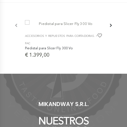
-
ACCESORIOS Y REPUESTOS PARA CORTADORAS.
ACCESORIOS
FAC
BERKEL
Piedistal para Slicer Fly 300 Vo
kit de mant
€ 1.399,00
€ 84,60
MIKANDWAY S.R.L.
NUESTROS