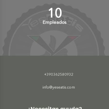
10
+
Empleados
+390362580932
info@yeseatis.com
¿Necesitas ayuda?