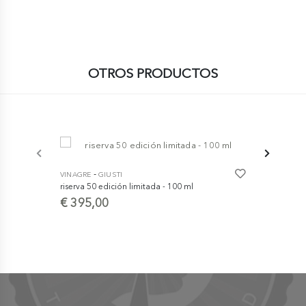
OTROS PRODUCTOS
-
VINAGRE
GIUSTI
riserva 50 edición limitada - 100 ml
-
VINAGRE
GI
€ 395,00
Vinagre Bal
DOP - Extra 
€ 129,0