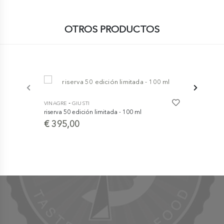
OTROS PRODUCTOS
-
-
VINAGRE
GIUSTI
VINAGRE
GI
riserva 50 edición limitada - 100 ml
riserva 100 
€ 395,00
€ 595,0