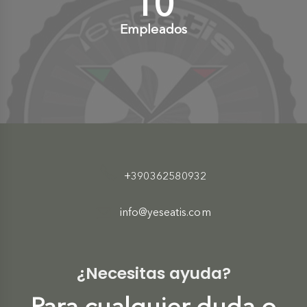
10
+
Empleados
+390362580932
info@yeseatis.com
¿Necesitas ayuda?
Para cualquier duda o