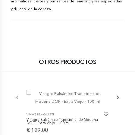
aromáticas fuertes y punzantes del enebro y las especiadas
y dulces. de la cereza.
OTROS PRODUCTOS
-
-
VINAGRE
GIUSTI
VINAGRE
GI
Vinagre Balsámico Tradicional de Módena
Crema a bas
DOP - Extra Viejo - 100 ml
Módena IGP 
€ 129,00
€ 7,30