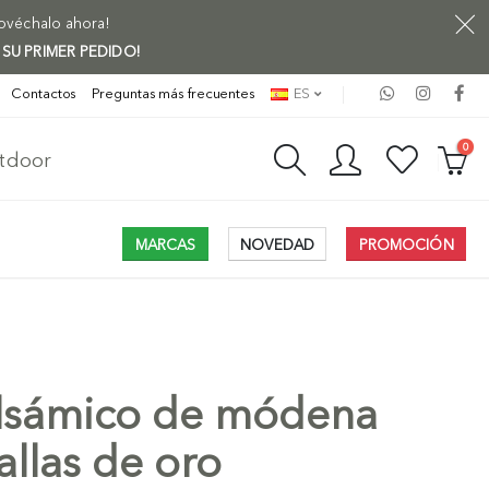
rovéchalo ahora!
 SU PRIMER PEDIDO!
Contactos
Preguntas más frecuentes
ES
0
utdoor
MARCAS
NOVEDAD
PROMOCIÓN
alsámico de módena
allas de oro