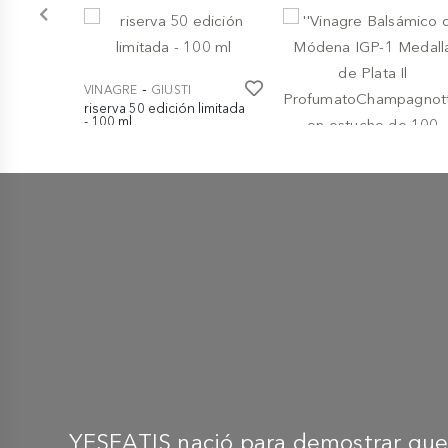
-
VINAGRE
GIUSTI
riserva 50 edición limitada
- 100 ml
€ 395,00
-
VINAGRE
GIUSTI
''Vinagre Balsámico de
Módena IGP-1 Medalla de
Plata Il
ProfumatoChampagnottin
en estuche de 100
€ 10,00
YESEATIS nació para demostrar que 