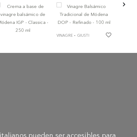
-
VINAGRE
GIUSTI
Vinagre Balsámico
-
INAGRE
GIUSTI
Tradicional de Módena
ema a base de vinagre
DOP - Refinado - 100 ml
lsámico de Módena
€ 85,00
P - Classica - 250 ml
 7,30
talianos pueden ser accesibles para