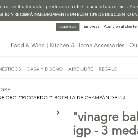
n el carrito. Todos los productos en oferta durante todo el mes. ¡Ap
 SITIO Y RECIBIRÁ INMEDIATAMENTE UN BUEN 10% DE DESCUENTO EN
Empresa
Atención al cliente
COMERCIO
Food & Wine | Kitchen & Home Accessories | O
ÉSTICOS
CASA Y DISEÑO
AIRE LIBRE
REGALO
AGRE
DE ORO ""RICCARDO "" BOTELLA DE CHAMPÁN DE 250
"vinagre b
igp - 3 med