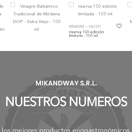
-
VINAGRE
GIUSTI
riserva 100 edición
limitada - 100 ml
-
€ 595,00
VINAGRE
GIUSTI
V
Vinagre Balsámico
Cr
Tradicional de Módena
ba
DOP - Extra Viejo - 100 ml
IG
€ 129,00
€
a
MIKANDWAY S.R.L.
NUESTROS NUMEROS
los mejores productos enogastronómicos i