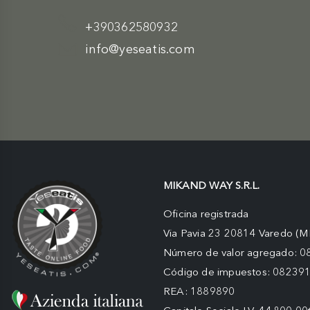
+390362580932
info@yeseatis.com
MIKAND WAY S.R.L.
Oficina registrada
Via Pavia 23 20814 Varedo (M
Número de valor agregado: 
Código de impuestos: 08239
REA: 1889890