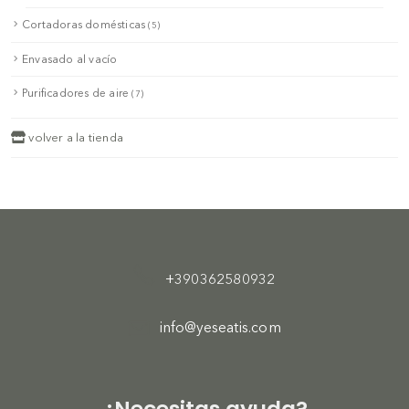
Cortadoras domésticas
(5)
Envasado al vacío
Purificadores de aire
(7)
volver a la tienda
+390362580932
info@yeseatis.com
¿Necesitas ayuda?