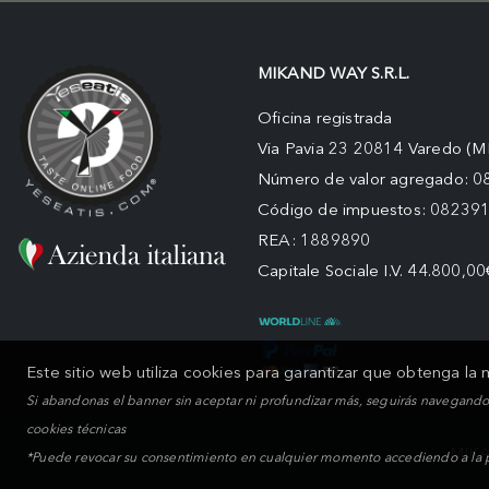
MIKAND WAY S.R.L.
Oficina registrada
Via Pavia 23 20814 Varedo (M
Número de valor agregado: 
Código de impuestos: 08239
REA: 1889890
Capitale Sociale I.V. 44.800,00
Este sitio web utiliza cookies para garantizar que obtenga la
Si abandonas el banner sin aceptar ni profundizar más, seguirás navegando 
cookies técnicas
MIKA
*Puede revocar su consentimiento en cualquier momento accediendo a la pág