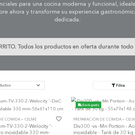
ciales para una cocina moderna y funcional, ideale
pre ahora y transforme su experiencia gastronómica
dedicada.
RITO.
Todos los productos en oferta durante todo 
Filtra
Envío gratis
-
-
DE COMIDA
CELME
PREPARACIÓN DE COMIDA
CEL
-TV-330-2-Welocity '-
Div300 -vs -Mn Portion - A
ro inoxidable 330 mm-
inoxidable - Tank de 30 kg 