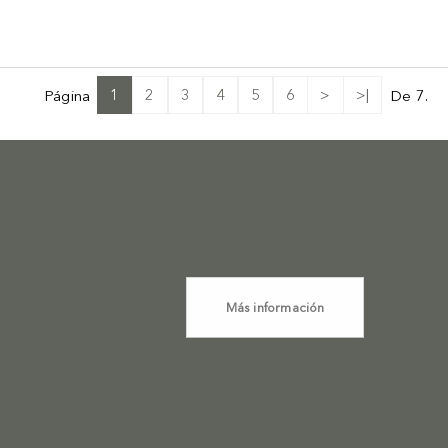
1
2
3
4
5
6
>
>|
Página
De 7.
Más información