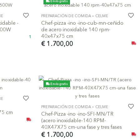
Envío gratis
-
ME
PREPARACIÓN DE COMIDA
CELME
idable -
Chef-pizza -ino -ino-cub-mn-ceñido
 600W
de acero inoxidable 140 rpm-
40x47x75 cm
1
€ 1.700,00
Envío gratis
ME
o
-
PREPARACIÓN DE COMIDA
CELME
75 cm
Chef-Pizza -ino -ino-SFI-MN/TR
(acero inoxidable-140 RPM-
40X47X75 cm-una fase y tres fases
€ 1.700,00