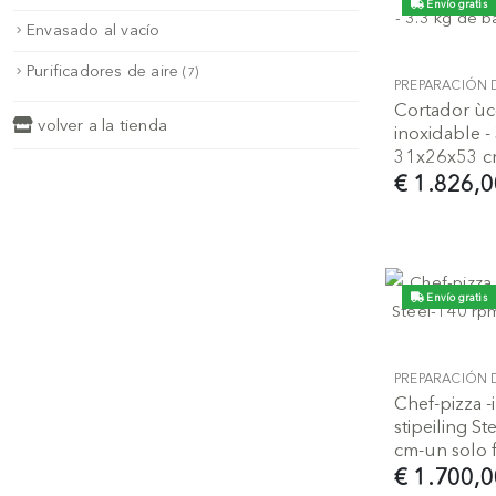
Envío gratis
Envasado al vacío
Purificadores de aire
(7)
PREPARACIÓN 
Cortador ùce
volver a la tienda
inoxidable -
31x26x53 cm
€ 1.826,0
Envío gratis
PREPARACIÓN 
Chef-pizza -
stipeiling 
cm-un solo fa
€ 1.700,0