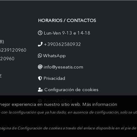
HORARIOS / CONTACTOS
Lun-Ven 9-13 e 14-18
B)
+390362580932
08239120960
WhatsApp
120960
info@yeseatis.com
€
Privacidad
Configuración de cookies
Accesibilidad
 mejor experiencia en nuestro sitio web.
Más información
con la configuración que ya has dado; en ausencia de configuración, solo se uti
ND WAY S.r.l. © 2026. All Rights Reserved | Powered by
WebMo
ina de Configuración de cookies a través del enlace disponible en el pie de p