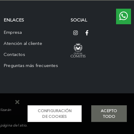
ENLACES
SOCIAL
Empresa
Atención al cliente
Contactos
Preguntas más frecuentes
lizarán
CONFIGURACIÓN
ACEPTO
DE COOKIES
TODO
nster
ágina del sitio.