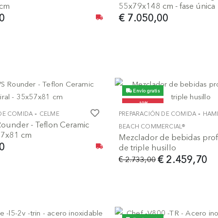
 cm
55x79x148 cm - fase única
0
€ 7.050,00
Envío gratis
-10%
-
-
DE COMIDA
CELME
PREPARACIÓN DE COMIDA
HAM
Rounder - Teflon Ceramic
BEACH COMMERCIAL®
x57x81 cm
Mezclador de bebidas prof
0
de triple husillo
€ 2.459,70
€ 2.733,00