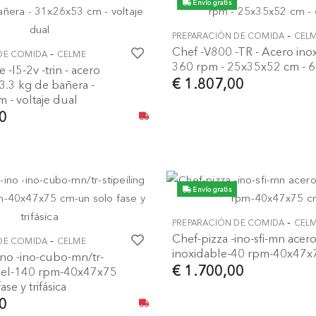
Envío gratis
-
PREPARACIÓN DE COMIDA
CEL
Chef -V800 -TR - Acero inox
-
DE COMIDA
CELME
360 rpm - 25x35x52 cm -
 -l5-2v -trin - acero
€ 1.807,00
 3.3 kg de bañera -
 - voltaje dual
0
Envío gratis
-
PREPARACIÓN DE COMIDA
CEL
Chef-pizza -ino-sfi-mn acer
-
DE COMIDA
CELME
inoxidable-40 rpm-40x47x
ino -ino-cubo-mn/tr-
€ 1.700,00
Steel-140 rpm-40x47x75
se y trifásica
0