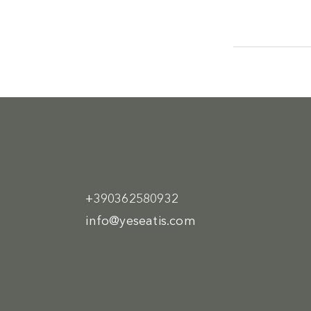
+390362580932
info@yeseatis.com