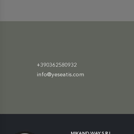
+390362580932
info@yeseatis.com
MIKAND WAY S.R.L.