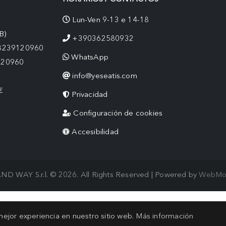
Lun-Ven 9-13 e 14-18
B)
+390362580932
08239120960
WhatsApp
120960
info@yeseatis.com
€
Privacidad
Configuración de cookies
Accesibilidad
ND WAY S.r.l. © 2026. All Rights Reserved | Powered by
WebMo
 mejor experiencia en nuestro sitio web.
Más información