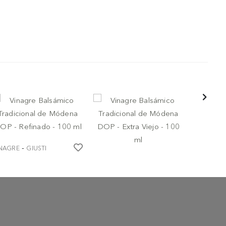
-
INAGRE
GIUSTI
nagre Balsámico
-
VINAGRE
GIUSTI
adicional de Módena
P - Refinado - 100 ml
Vinagre Balsámico
Tradicional de Módena
 85,00
DOP - Extra Viejo - 100 ml
€ 129,00