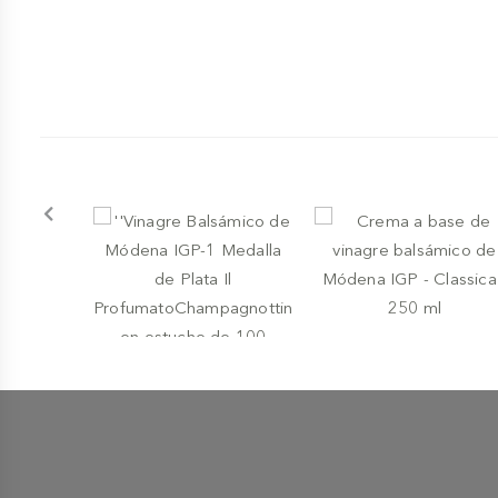
-
VINAGRE
GIUSTI
Crema a base de vinagre
-
VINAGRE
GIUSTI
balsámico de Módena
''Vinagre Balsámico de
IGP - Classica - 250 ml
Módena IGP-1 Medalla de
€ 7,30
Plata Il
ProfumatoChampagnottina
en estuche de 100
€ 10,00