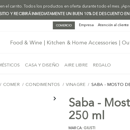
n el carrito. Todos los productos en oferta durante todo el mes. ¡Ap
 SITIO Y RECIBIRÁ INMEDIATAMENTE UN BUEN 10% DE DESCUENTO EN
Empresa
Atención al cliente
COMERCIO
Food & Wine | Kitchen & Home Accessories | O
ÉSTICOS
CASA Y DISEÑO
AIRE LIBRE
REGALO
COMER
CONDIMENTOS
VINAGRE
SABA - MOSTO DE
Saba - Most
250 ml
MARCA:
GIUSTI