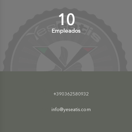
10
+
Empleados
+390362580932
info@yeseatis.com