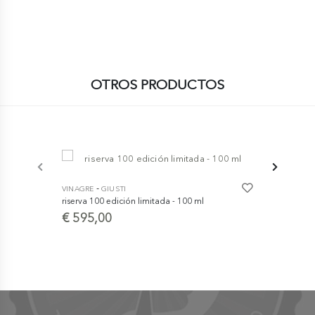
OTROS PRODUCTOS
-
VINAGRE
GIUSTI
riserva 100 edición limitada - 100 ml
-
VINAGRE
GI
€ 595,00
Crema a bas
Módena IGP 
€ 7,30